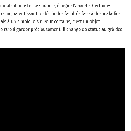
moral : il booste l’assurance, éloigne l’anxiété. Certaines
rme, ralentissant le déclin des facultés face à des maladies
s à un simple loisir. Pour certains, c’est un objet
 rare à garder précieusement. Il change de statut au gré des