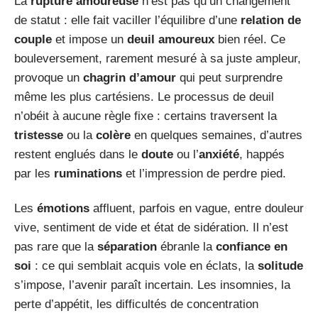
La
rupture amoureuse
n’est pas qu’un changement
de statut : elle fait vaciller l’équilibre d’une
relation de
couple
et impose un
deuil amoureux
bien réel. Ce
bouleversement, rarement mesuré à sa juste ampleur,
provoque un
chagrin d’amour
qui peut surprendre
même les plus cartésiens. Le processus de deuil
n’obéit à aucune règle fixe : certains traversent la
tristesse
ou la
colère
en quelques semaines, d’autres
restent englués dans le
doute
ou l’
anxiété
, happés
par les
ruminations
et l’impression de perdre pied.
Les
émotions
affluent, parfois en vague, entre douleur
vive, sentiment de vide et état de sidération. Il n’est
pas rare que la
séparation
ébranle la
confiance en
soi
: ce qui semblait acquis vole en éclats, la
solitude
s’impose, l’avenir paraît incertain. Les insomnies, la
perte d’appétit, les difficultés de concentration